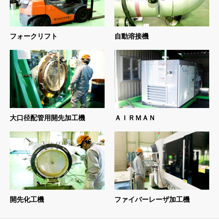
フォークリフト
自動溶接機
大口径配管用開先加工機
ＡＩＲＭＡＮ
開先化工機
ファイバーレーザ加工機